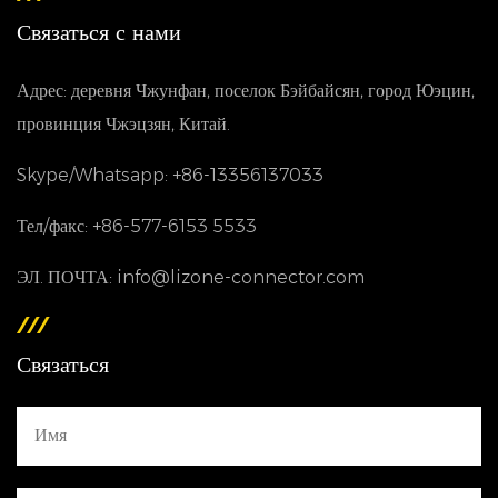
Связаться с нами
соответствующих рынках.
Подводя итог, можно сказать, что наш 3 -
Адрес: деревня Чжунфан, поселок Бэйбайсян, город Юэцин,
контактный разъем является надежным и
провинция Чжэцзян, Китай.
универсальным решением для управления и
Skype/Whatsapp: +86-13356137033
передачи сигналов в различных приложениях,
Тел/факс: +86-577-6153 5533
особенно в системах транспортных средств.
Уделяя особое внимание качеству,
ЭЛ. ПОЧТА: info@lizone-connector.com
индивидуализации, совместимости и
экологической устойчивости, мы стремимся
Связаться
предоставить инновационные решения, которые
отвечают изменяющимся потребностям наших
клиентов.