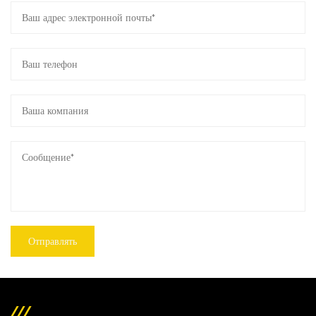
Имея глобальное присутствие на всех
континентах, мы располагаем хорошими
возможностями для обслуживания клиентов по
всему миру с помощью наших 3 - х штыровых
разъемов. Независимо от того, идет ли речь о
технической помощи, запросах на продукцию или
послепродажное обслуживание, наша преданная
своему делу команда стремится предоставить
всестороннюю поддержку для обеспечения успеха
проектов наших клиентов. Предлагая локальную
поддержку и опыт, мы расширяем возможности
бизнеса для использования полного потенциала
наших соединителей и достижения успеха на их