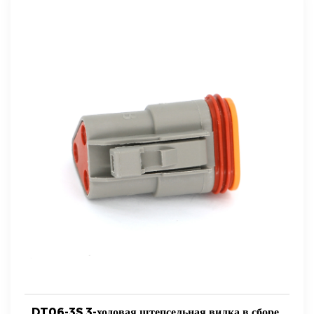
DT06-3S 3-ходовая штепсельная вилка в сборе