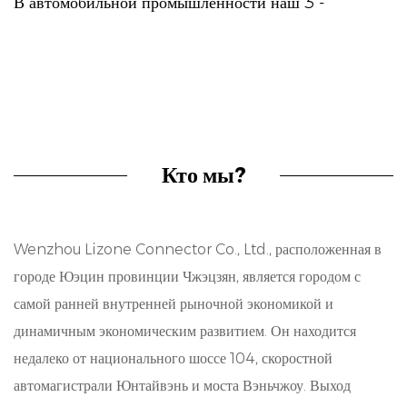
В автомобильной промышленности наш 3 -
штырьковый разъем играет решающую роль в
облегчении управления основными функциями,
такими как тормозные огни. Его надежная работа
обеспечивает бесперебойную работу систем
безопасности транспортных средств, способствуя
Кто мы?
общей безопасности дорожного движения. Кроме
того, его совместимость с различными типами
Wenzhou Lizone Connector Co., Ltd., расположенная в
транспортных средств, включая мотоциклы и
городе Юэцин провинции Чжэцзян, является городом с
новые энергетические транспортные средства,
самой ранней внутренней рыночной экономикой и
подчеркивает его универсальность и
динамичным экономическим развитием. Он находится
недалеко от национального шоссе 104, скоростной
адаптируемость в различных условиях.
автомагистрали Юнтайвэнь и моста Вэньчжоу. Выход
Качество и надежность: