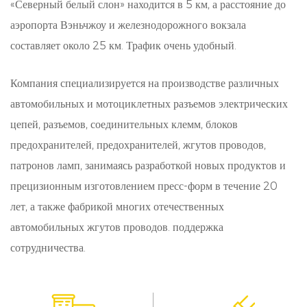
«Северный белый слон» находится в 5 км, а расстояние до
В нашей компании мы уделяем приоритетное
аэропорта Вэньчжоу и железнодорожного вокзала
внимание качеству и надежности во всех аспектах
составляет около 25 км. Трафик очень удобный.
нашей продукции, включая наш 3 - Pin разъем.
Компания специализируется на производстве различных
Разработанные в соответствии с отраслевыми
автомобильных и мотоциклетных разъемов электрических
стандартами, наши разъемы проходят тщательные
цепей, разъемов, соединительных клемм, блоков
испытания для обеспечения хорошей работы в
предохранителей, предохранителей, жгутов проводов,
различных условиях. Уделяя особое внимание
патронов ламп, занимаясь разработкой новых продуктов и
прецизионным изготовлением пресс-форм в течение 20
долговечности и долговечности, наши разъемы
лет, а также фабрикой многих отечественных
обеспечивают последовательную и надежную
автомобильных жгутов проводов. поддержка
функциональность, даже в сложных условиях.
сотрудничества.
Настройка параметров:
Признавая разнообразные потребности наших