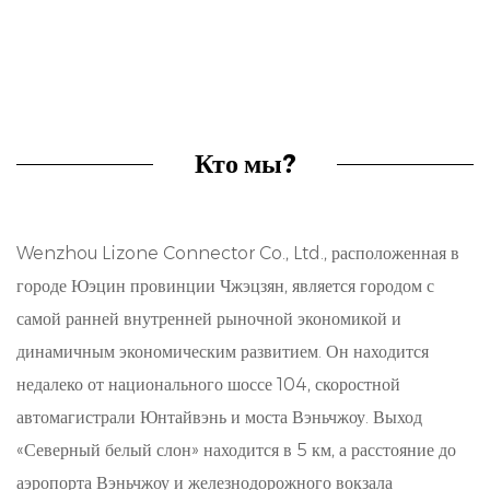
механической прочностью, обеспечивая прочные и
стабильные соединения даже в сложной
автомобильной среде. Разработанный с точностью,
он выдерживает вибрации, колебания температуры
Кто мы?
и механический стресс, гарантируя бесперебойную
работу в сложных условиях.
Wenzhou Lizone Connector Co., Ltd., расположенная в
Эффективность передачи сигнала:
городе Юэцин провинции Чжэцзян, является городом с
В области автомобильной электроники
самой ранней внутренней рыночной экономикой и
первостепенное значение имеет надежная
динамичным экономическим развитием. Он находится
недалеко от национального шоссе 104, скоростной
передача сигналов. Наш 2,5 - миллиметровый
автомагистрали Юнтайвэнь и моста Вэньчжоу. Выход
коннектор с шагом отличается в этом отношении,
«Северный белый слон» находится в 5 км, а расстояние до
предлагая беспрецедентную целостность и
аэропорта Вэньчжоу и железнодорожного вокзала