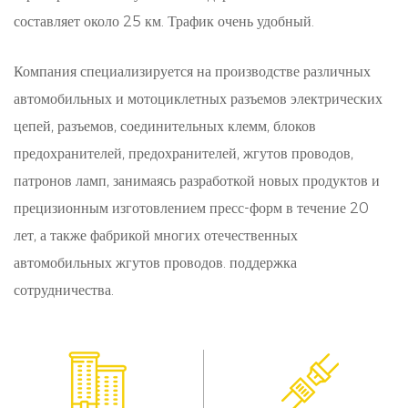
последовательность сигнала. Благодаря низкому
составляет около 25 км. Трафик очень удобный.
импедансу и меньшим потерям сигнала она
Компания специализируется на производстве различных
облегчает бесперебойную связь между
автомобильных и мотоциклетных разъемов электрических
различными компонентами, повышая общую
цепей, разъемов, соединительных клемм, блоков
эффективность и функциональность
предохранителей, предохранителей, жгутов проводов,
автомобильных электронных систем.
патронов ламп, занимаясь разработкой новых продуктов и
прецизионным изготовлением пресс-форм в течение 20
Универсальность:
лет, а также фабрикой многих отечественных
Универсальность является отличительной чертой
автомобильных жгутов проводов. поддержка
нашего 2,5 - миллиметрового разъема, что делает
сотрудничества.
его пригодным для множества применений в
автомобилестроении. От модулей управления
двигателем до модулей управления кузовом и