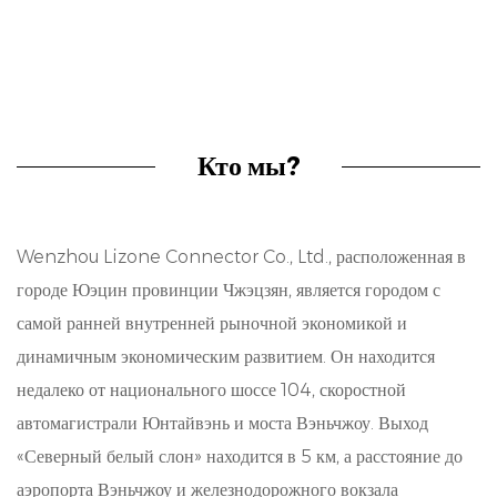
точной и надежной конструкцией,
обеспечивающей безопасные соединения в
сложных средах. Несколько более крупный шаг
обеспечивает простоту обработки и сборки, что
Кто мы?
способствует повышению эффективности
производственных процессов. Благодаря прочным
Wenzhou Lizone Connector Co., Ltd., расположенная в
материалам и мастерству эти разъемы отличаются
городе Юэцин провинции Чжэцзян, является городом с
хорошей долговечностью, способной выдерживать
самой ранней внутренней рыночной экономикой и
тяжелые условия и механический стресс. Кроме
динамичным экономическим развитием. Он находится
недалеко от национального шоссе 104, скоростной
того, их совместимость с автоматизированным
автомагистрали Юнтайвэнь и моста Вэньчжоу. Выход
сборочным оборудованием повышает
«Северный белый слон» находится в 5 км, а расстояние до
эффективность производства, делая их хорошим
аэропорта Вэньчжоу и железнодорожного вокзала