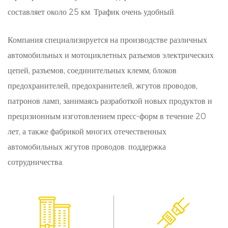
выбором для серийного производства.
составляет около 25 км. Трафик очень удобный.
Области применения:
Компания специализируется на производстве различных
Автомобильная электроника: наши 1,25мм
автомобильных и мотоциклетных разъемов электрических
разъемы с шагом находят широкое применение в
цепей, разъемов, соединительных клемм, блоков
автомобильных электронных системах, где
предохранителей, предохранителей, жгутов проводов,
высокоплотные соединения необходимы для
патронов ламп, занимаясь разработкой новых продуктов и
прецизионным изготовлением пресс-форм в течение 20
хорошей производительности. От устройств
лет, а также фабрикой многих отечественных
управления двигателем до информационно-
автомобильных жгутов проводов. поддержка
развлекательных систем эти соединители
сотрудничества.
облегчают бесперебойную связь между
различными компонентами, обеспечивая
бесперебойную работу транспортных средств. Их