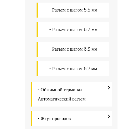
р
- Разъем с шагом 5,5 мм
С
Н
- Разъем с шагом 6,2 мм
р
ч
- Разъем с шагом 6,3 мм
п
Э
- Разъем с шагом 6,7 мм
Э
н
- Обжимной терминал
п
Автоматический разъем
п
Э
- Жгут проводов
В