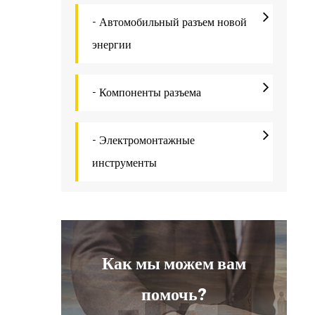
с
- Автомобильный разъем новой
с
энергии
п
- Компоненты разъема
э
В
- Электромонтажные
о
инструменты
р
в
р
к
Как мы можем вам
помочь?