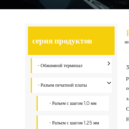
серия продуктов
и
- Обжимной терминал
3
р
- Разъем печатной платы
о
э
- Разъем с шагом 1,0 мм
О
Н
- Разъем с шагом 1,25 мм