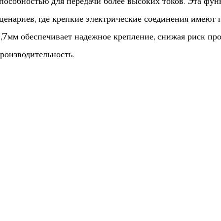
пособностью для передачи более высоких токов. Эта фун
ценариев, где крепкие электрические соединения имеют
,7мм обеспечивает надежное крепление, снижая риск п
роизводительность.
рименение программного обеспечения
ниверсальность нашего коннектора с шагом 3.7мм делае
траслей промышленности и применения. Одним из прим
втомобильная система, где модули, требующие значительн
конные контроллеры и регулировщики сидений, пользую
беспечиваемой нашим соединителем.
онструкция и долговечность
аш разъем тщательно спроектирован таким образом, что
зготовленная из высококачественных материалов, она об