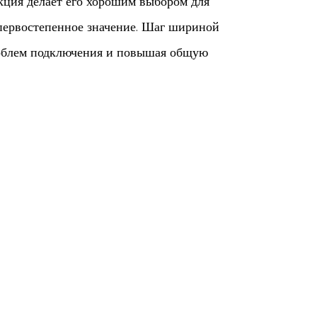
кция делает его хорошим выбором для
 первостепенное значение. Шаг шириной
роблем подключения и повышая общую
т его хорошо подходящим для различных
ечательных приложений является
ого тока передачи, такие как электрические
тся надежностью и стабильностью,
бы выдерживать жесткость жестких сред.
еспечивает долговечность и устойчивость к