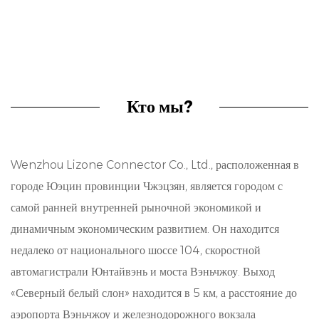
в области электропроводки, предназначенными
для облегчения захвата, изгиба и резки проводов с
точностью и эффективностью. Наша линия
ручных плоскогубцев включает в себя различные
Кто мы?
типы и размеры, каждый из которых разработан с
тщательным вниманием к деталям, чтобы
Wenzhou Lizone Connector Co., Ltd., расположенная в
удовлетворить разнообразные потребности
городе Юэцин провинции Чжэцзян, является городом с
профессионалов в различных отраслях.
самой ранней внутренней рыночной экономикой и
Особенности:
динамичным экономическим развитием. Он находится
недалеко от национального шоссе 104, скоростной
Крепкая конструкция: наши ручные плоскогубцы
автомагистрали Юнтайвэнь и моста Вэньчжоу. Выход
могут похвастаться крепкой конструкцией,
«Северный белый слон» находится в 5 км, а расстояние до
обеспечивающей долговечность и долговечность
аэропорта Вэньчжоу и железнодорожного вокзала