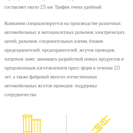
даже в тяжелых условиях работы.
составляет около 25 км. Трафик очень удобный.
Водонепроницаемые и пылестойкие:
Компания специализируется на производстве различных
изготовленные для того, чтобы выдерживать
автомобильных и мотоциклетных разъемов электрических
суровые условия, наши ручные плоскогубцы
цепей, разъемов, соединительных клемм, блоков
обладают сильными водонепроницаемыми и
предохранителей, предохранителей, жгутов проводов,
пылестойкими свойствами, защищая их от влаги и
патронов ламп, занимаясь разработкой новых продуктов и
прецизионным изготовлением пресс-форм в течение 20
мусора.
лет, а также фабрикой многих отечественных
Высокая температурная нагрузка и стабильность:
автомобильных жгутов проводов. поддержка
при высокой температурной нагрузке и
сотрудничества.
стабильности наши ручные клещи поддерживают
хорошую производительность даже при
повышенной температуре, обеспечивая