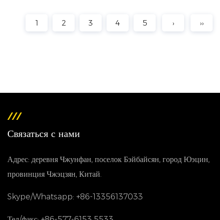
1
2
3
4
5
›
››
Связаться с нами
Адрес: деревня Чжунфан, поселок Бэйбайсян, город Юэцин,
провинция Чжэцзян, Китай.
Skype/Whatsapp: +86-13356137033
Тел/факс: +86-577-6153 5533