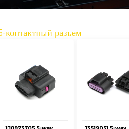
5-контактный разъем
1J0973705 5-way
13519051 5-way