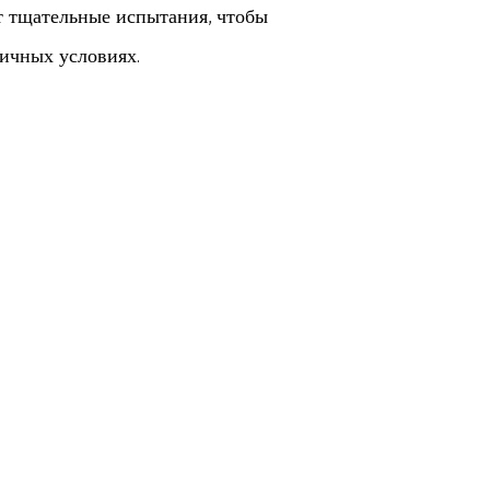
т тщательные испытания, чтобы
личных условиях.
о незаменимым во многих отраслях
нтеграции с автомобильными системами для
мышленным оборудованием для
уется к различным приложениям,
тронной системе, и наш 5 - пиковый разъем
качественных материалов и подвергнутые
ивают беспрецедентную надежность,
 важнейших областях применения.