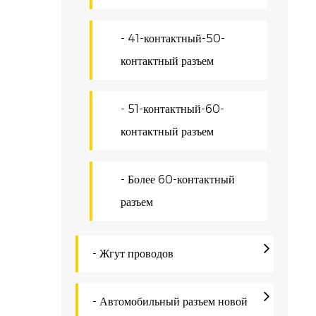
н
с
- 41-контактный-50-
контактный разъем
о
и
- 51-контактный-60-
С
контактный разъем
Н
ш
- Более 60-контактный
т
разъем
о
Т
- Жгут проводов
Н
с
- Автомобильный разъем новой