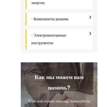
т
энергии
ш
У
- Компоненты разъема
М
з
- Электромонтажные
инструменты
с
о
В
м
Как мы можем вам
н
помочь?
б
д
Если вам нужна помощь, пожалуйста,
о