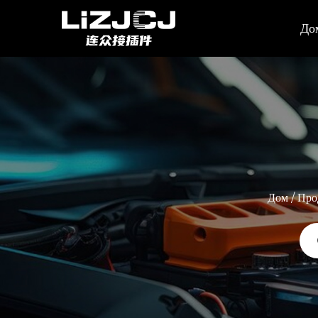
До
Дом
/
Про