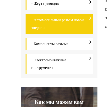
о
- Жгут проводов
В
п
- Автомобильный разъем новой
з
энергии
Б
с
- Компоненты разъема
с
- Электромонтажные
И
инструменты
и
д
С
э
Как мы можем вам
в