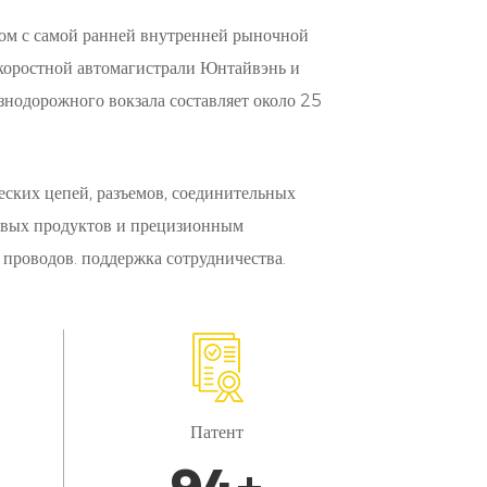
льным технологическим возможностям, наш
ом с самой ранней внутренней рыночной
лей, что делает его проще, чем когда-либо
скоростной автомагистрали Юнтайвэнь и
знодорожного вокзала составляет около 25
 надежности, наш разъем обеспечивает
вая спокойствие для водителей и
ских цепей, разъемов, соединительных
новых продуктов и прецизионным
 проводов. поддержка сотрудничества.
 бытовых зарядных станций, предоставляя
илей в течение ночи. Благодаря своей
спокойствие и удобство для домашних
Патент