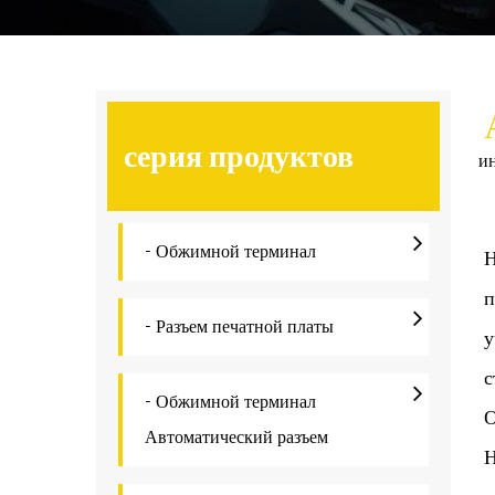
серия продуктов
и
- Обжимной терминал
Н
п
- Разъем печатной платы
у
с
- Обжимной терминал
О
Автоматический разъем
Н