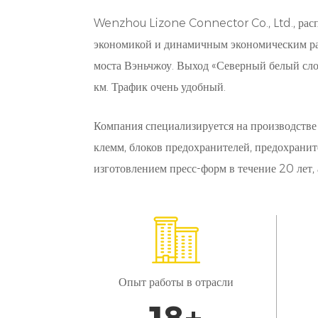
У
Wenzhou Lizone Connector Co., Ltd., расп
к
экономикой и динамичным экономическим раз
з
моста Вэньчжоу. Выход «Северный белый слон
Н
км. Трафик очень удобный.
п
Компания специализируется на производстве
о
клемм, блоков предохранителей, предохранит
С
изготовлением пресс-форм в течение 20 лет,
З
Н
д
с
Опыт работы в отрасли
п
К