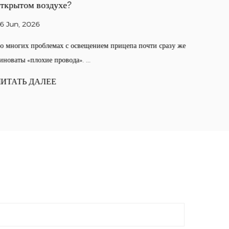
ткрытом воздухе?
зависи
6 Jun, 2026
17 Jul, 2
о многих проблемах с освещением прицепа почти сразу же
A обжимн
иноваты «плохие провода». ...
металличес
ИТАТЬ ДАЛЕЕ
ЧИТАТЬ