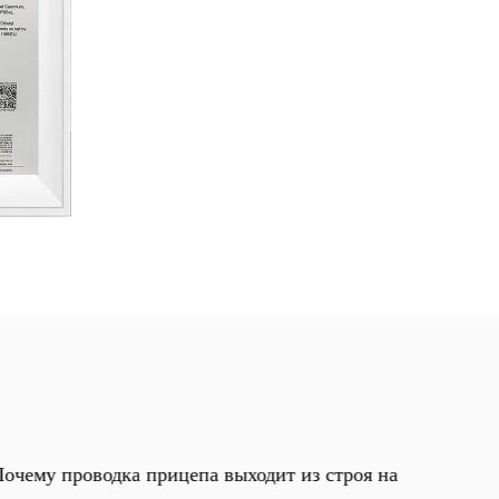
ельством нашей приверженности
. Присоединяйтесь к нам в формировании
ским авторазъемом.
очему проводка прицепа выходит из строя на
Почему