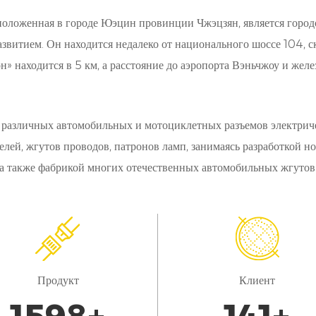
добство: благодаря своей совместимости и интеллектуа
оложенная в городе Юэцин провинции Чжэцзян, является город
оннектор предлагает беспрецедентное удобство для водите
витием. Он находится недалеко от национального шоссе 104, 
аряжать свои транспортные средства на ходу.
» находится в 5 км, а расстояние до аэропорта Вэньчжоу и желе
адежность: благодаря нашей приверженности качеству и
остоянную производительность, изо дня в день, обеспечи
 различных автомобильных и мотоциклетных разъемов электриче
ператоров зарядных станций.
елей, жгутов проводов, патронов ламп, занимаясь разработкой 
ценарии применения:
 а также фабрикой многих отечественных автомобильных жгутов
арядные станции для жилых помещений:
аш новый энергоразъем является хорошим решением для
омовладельцам надежные средства зарядки их электромоб
овместимости и функциям безопасности, он предлагает 
Продукт
Клиент
ользователей.
оммерческие зарядные сети: