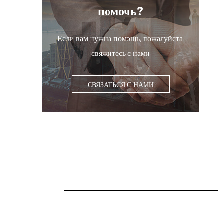
помочь?
Т
т
Если вам нужна помощь, пожалуйста,
п
свяжитесь с нами
П
В
СВЯЗАТЬСЯ С НАМИ
п
Э
м
т
В
г
у