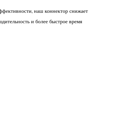
ффективности, наш коннектор снижает
одительность и более быстрое время
ие при зарядке электромобиля, поэтому наш
ости для защиты как транспортного
остей.
ыдерживать жесткость повседневного
нных материалов, которые рассчитаны на
х.
тобы быть совместимым с широким спектром
чивая универсальность и удобство как для