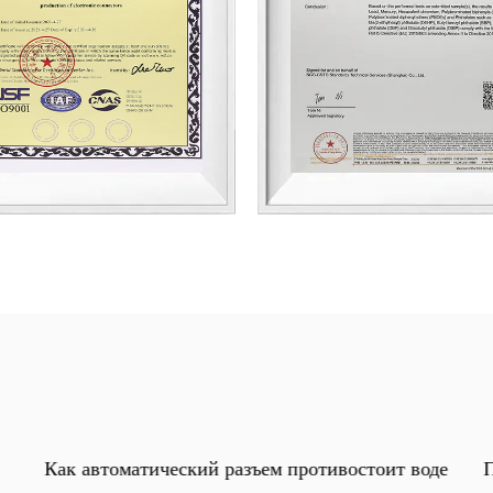
добному для пользователя дизайну, она является свидет
нновациям и величию в области устойчивого транспорта
удущего электрической мобильности с новым энергетиче
Как автоматический разъем противостоит воде
П