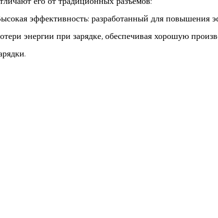
тличают его от традиционных разъемов:
ысокая эффективность: разработанный для повышения э
отери энергии при зарядке, обеспечивая хорошую произв
арядки.
езопасность: безопасность имеет первостепенное значен
оединитель оснащен современными средствами безопасн
редства, так и зарядной станции от потенциальных опасн
зносостойкость: изготовленный таким образом, чтобы в
спользования, наш разъем изготовлен из высококачестве
лительную эксплуатацию, даже в самых суровых условия
овместимость: наш разъем разработан таким образом, ч
лектрических и гибридных транспортных средств, обеспе
одителей, так и для операторов зарядных станций.