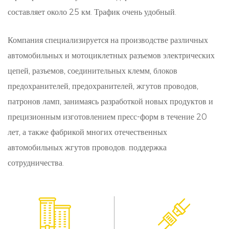
Эта функция имеет решающее значение для
составляет около 25 км. Трафик очень удобный.
обеспечения целостности и надежности систем
Компания специализируется на производстве различных
соединителей в различных средах.
автомобильных и мотоциклетных разъемов электрических
Высокая температурная нагрузка и стабильность:
цепей, разъемов, соединительных клемм, блоков
Наши резиновые уплотнения обладают
предохранителей, предохранителей, жгутов проводов,
термостойкостью и устойчивостью, что делает их
патронов ламп, занимаясь разработкой новых продуктов и
прецизионным изготовлением пресс-форм в течение 20
пригодными для применения при повышенной
лет, а также фабрикой многих отечественных
температуре. Будь то в автомобильных двигателях,
автомобильных жгутов проводов. поддержка
промышленных машинах или электрических
сотрудничества.
системах, эти пломбы сохраняют свою
структурную целостность и эффективность
герметизации даже в тепловых условиях.