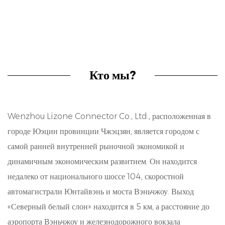
(нитрилбутадиеновый каучук). Эти уплотнения
предназначены для предотвращения утечки
жидкостей или газов между поверхностями
спаривания, обеспечивая тем самым надежное
Кто мы?
соединение.
Хорошее свойство уплотнения:
Wenzhou Lizone Connector Co., Ltd., расположенная в
Одним из ключевых атрибутов резиновых
городе Юэцин провинции Чжэцзян, является городом с
уплотнений является их приятная герметичность.
самой ранней внутренней рыночной экономикой и
Благодаря точному проектированию и отбору
динамичным экономическим развитием. Он находится
недалеко от национального шоссе 104, скоростной
материалов резиновые уплотнения создают
автомагистрали Юнтайвэнь и моста Вэньчжоу. Выход
жесткий барьер, эффективно предотвращая
«Северный белый слон» находится в 5 км, а расстояние до
проникновение или выход жидкостей или газов.
аэропорта Вэньчжоу и железнодорожного вокзала