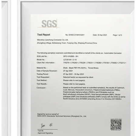
электрических и гибридных транспортных
средств, обеспечение высокой эффективности и
производительности.
Модули управления кузовом (БКМ): управление
различными функциями транспортного средства,
такими как освещение, системы вентиляции и
кондиционирования воздуха и системы
безопасности, с высокой надежностью и
быстротой реагирования.
Инфраструктура зарядки: обеспечение
эффективной связи между зарядными станциями
электромобилей и бортовыми зарядными