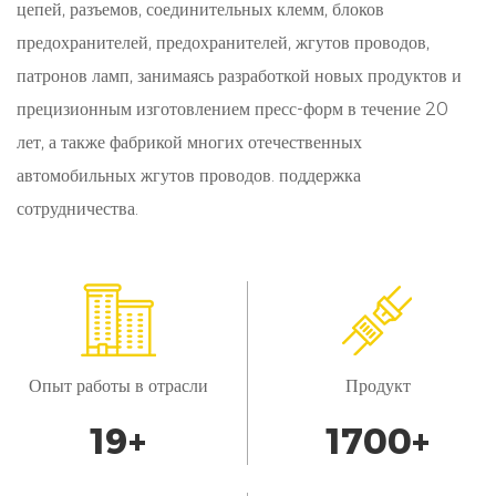
цепей, разъемов, соединительных клемм, блоков
минимуму их деградацию, обеспечивая
предохранителей, предохранителей, жгутов проводов,
высокоскоростную передачу данных и точные
патронов ламп, занимаясь разработкой новых продуктов и
прецизионным изготовлением пресс-форм в течение 20
контрольные сигналы, имеющие решающее
лет, а также фабрикой многих отечественных
значение для безопасности и эксплуатационных
автомобильных жгутов проводов. поддержка
характеристик транспортных средств.
сотрудничества.
Совместимость: наши разъемы разработаны в
соответствии с отраслевыми стандартными
требованиями, обеспечивая бесперебойную
интеграцию с существующими системами и
Опыт работы в отрасли
Продукт
компонентами транспортных средств.
Параметры настройки: мы предлагаем услуги
20
+
1700
+
настройки в соответствии с конкретными