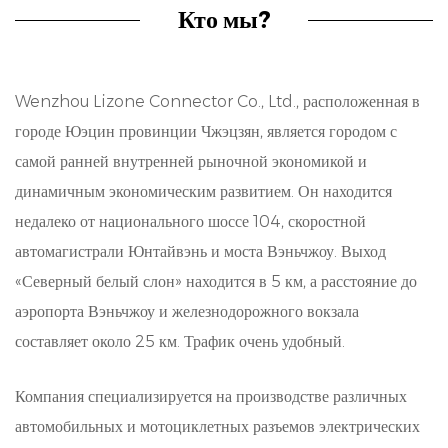
возможности подключения, что позволяет
Кто мы?
интегрировать сложные электронные архитектуры,
существующие в современных транспортных
Wenzhou Lizone Connector Co., Ltd., расположенная в
средствах.
городе Юэцин провинции Чжэцзян, является городом с
Прочная конструкция: спроектированные таким
самой ранней внутренней рыночной экономикой и
образом, чтобы выдерживать суровые условия,
динамичным экономическим развитием. Он находится
недалеко от национального шоссе 104, скоростной
встречающиеся в автомобильной
автомагистрали Юнтайвэнь и моста Вэньчжоу. Выход
промышленности, наши разъемы отличаются
«Северный белый слон» находится в 5 км, а расстояние до
долговечными материалами и надежными
аэропорта Вэньчжоу и железнодорожного вокзала
стыковочными интерфейсами, что обеспечивает
составляет около 25 км. Трафик очень удобный.
долгосрочную надежность.
Компания специализируется на производстве различных
Повышение целостности сигналов: передовые
автомобильных и мотоциклетных разъемов электрических
методы проектирования позволяют свести к