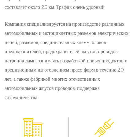
точной механической обработкой и передовым
составляет около 25 км. Трафик очень удобный.
изоляционным материалам обеспечивается
Компания специализируется на производстве различных
бесперебойная передача сигналов и снижается
автомобильных и мотоциклетных разъемов электрических
риск сбоев, что повышает общую
цепей, разъемов, соединительных клемм, блоков
производительность системы.
предохранителей, предохранителей, жгутов проводов,
Долговечность и долговечность:
патронов ламп, занимаясь разработкой новых продуктов и
прецизионным изготовлением пресс-форм в течение 20
Изготовленный таким образом, чтобы
лет, а также фабрикой многих отечественных
выдерживать суровые условия повседневного
автомобильных жгутов проводов. поддержка
использования, наш двухмиллиметровый
сотрудничества.
коннектор с шагом имеет приоритет
долговечности и долговечности. Его прочная
конструкция, в сочетании с коррозионными