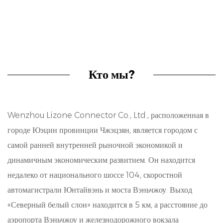
коннектор имеет прочную конструкцию,
оптимизированную для долговечности и
производительности. Каждый компонент проходит
тщательную проверку качества, с тем чтобы
Кто мы?
гарантировать устойчивость и долговечность,
удовлетворяя высоким стандартам современных
Wenzhou Lizone Connector Co., Ltd., расположенная в
требований к подключению.
городе Юэцин провинции Чжэцзян, является городом с
Надежная связь:
самой ранней внутренней рыночной экономикой и
Одним из ключевых моментов
динамичным экономическим развитием. Он находится
недалеко от национального шоссе 104, скоростной
двухмиллиметрового разъема является его
автомагистрали Юнтайвэнь и моста Вэньчжоу. Выход
непреклонная надежность в поддержании
«Северный белый слон» находится в 5 км, а расстояние до
бесперебойных соединений. Благодаря контактам с
аэропорта Вэньчжоу и железнодорожного вокзала